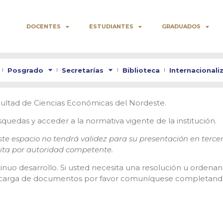
DOCENTES
ESTUDIANTES
GRADUADOS
Posgrado
Secretarías
Biblioteca
Internacionali
acultad de Ciencias Económicas del Nordeste.
squedas y acceder a la normativa vigente de la institución.
te espacio no tendrá validez para su presentación en tercera
rita por autoridad competente.
tinuo desarrollo. Si usted necesita una resolución u orden
a carga de documentos por favor comuníquese completando 