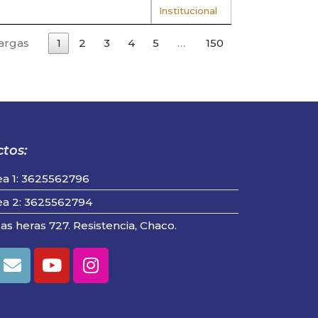
Institucional
argas
1
2
3
4
5
…
150
tos:
ea 1: 3625562796
ea 2: 3625562794
las heras 727. Resistencia, Chaco.