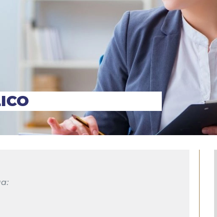
ICO
a: