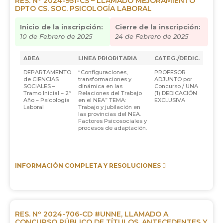
RES. Nº 2024-951-CS – LLAMADO MEJORAMIENTO
DPTO CS. SOC. PSICOLOGÍA LABORAL
Inicio de la inscripción:
Cierre de la inscripción:
10 de Febrero de 2025
24 de Febrero de 2025
AREA
LINEA PRIORITARIA
CATEG./DEDIC.
DEPARTAMENTO
“Configuraciones,
PROFESOR
de CIENCIAS
transformaciones y
ADJUNTO por
SOCIALES –
dinámica en las
Concurso / UNA
Tramo Inicial – 2º
Relaciones del Trabajo
(1) DEDICACIÓN
Año – Psicología
en el NEA” TEMA:
EXCLUSIVA
Laboral
Trabajo y jubilación en
las provincias del NEA.
Factores Psicosociales y
procesos de adaptación.
INFORMACIÓN COMPLETA Y RESOLUCIONES
RES. Nº 2024-706-CD #UNNE, LLAMADO A
CONCURSO PÚBLICO DE TÍTULOS, ANTECEDENTES Y