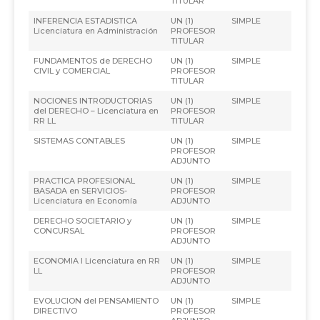
TITULAR
INFERENCIA ESTADISTICA
UN (1)
SIMPLE
Licenciatura en Administración
PROFESOR
TITULAR
FUNDAMENTOS de DERECHO
UN (1)
SIMPLE
CIVIL y COMERCIAL
PROFESOR
TITULAR
NOCIONES INTRODUCTORIAS
UN (1)
SIMPLE
del DERECHO – Licenciatura en
PROFESOR
RR LL
TITULAR
SISTEMAS CONTABLES
UN (1)
SIMPLE
PROFESOR
ADJUNTO
PRACTICA PROFESIONAL
UN (1)
SIMPLE
BASADA en SERVICIOS-
PROFESOR
Licenciatura en Economía
ADJUNTO
DERECHO SOCIETARIO y
UN (1)
SIMPLE
CONCURSAL
PROFESOR
ADJUNTO
ECONOMIA I Licenciatura en RR
UN (1)
SIMPLE
LL
PROFESOR
ADJUNTO
EVOLUCION del PENSAMIENTO
UN (1)
SIMPLE
DIRECTIVO
PROFESOR