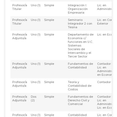
Profesor/a
Uno (1)
Simple
Integración I:
Lic. en
Titular
Organización
Administraci
Empresaria
Profesor/a
Uno (1)
Simple
Seminario
Lic. en Comer
Titular
Integrador 2 con
Exterior
Tesina
Profesor/a
Uno (1)
Simple
Departamento de
Lic. en Econ
Adjunto/a
Economía c/
funciones en U.C.
Sistemas
Sociales de
Intercambio y el
Tercer Sector
Profesor/a
Uno (1)
Simple
Fundamentos de
Contador Púb
Adjunto/a
Contabilidad
Lic. en
Administració
en Economía
Profesor/a
Uno (1)
Simple
Teoría y
Contador Púb
Adjunto/a
Contabilidad de
Costos
Profesor/a
Dos
Simple
Fundamentos de
Contador Púb
Adjunto/a
(2)
Derecho Civil y
Lic. en
Comercial
Administraci
Lic. en Eco-n
Profesor/a
Uno (1)
Simple
Contabilidad
Lic. en Comer