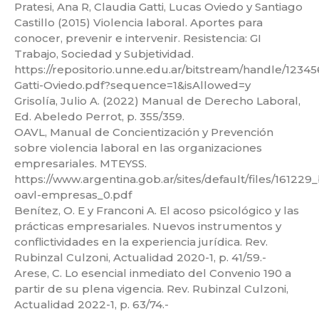
Pratesi, Ana R, Claudia Gatti, Lucas Oviedo y Santiago
Castillo (2015) Violencia laboral. Aportes para
conocer, prevenir e intervenir. Resistencia: GI
Trabajo, Sociedad y Subjetividad.
https://repositorio.unne.edu.ar/bitstream/handle/123
Gatti-Oviedo.pdf?sequence=1&isAllowed=y
Grisolía, Julio A. (2022) Manual de Derecho Laboral,
Ed. Abeledo Perrot, p. 355/359.
OAVL, Manual de Concientización y Prevención
sobre violencia laboral en las organizaciones
empresariales. MTEYSS.
https://www.argentina.gob.ar/sites/default/files/16122
oavl-empresas_0.pdf
Benítez, O. E y Franconi A. El acoso psicológico y las
prácticas empresariales. Nuevos instrumentos y
conflictividades en la experiencia jurídica. Rev.
Rubinzal Culzoni, Actualidad 2020-1, p. 41/59.-
Arese, C. Lo esencial inmediato del Convenio 190 a
partir de su plena vigencia. Rev. Rubinzal Culzoni,
Actualidad 2022-1, p. 63/74.-