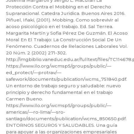
Josefina Margaroli y Sergio L. Maculan La
Protección Contra el Mobbing en el Derecho
Supranacional. Catedra Juridica. Buenos Aires 2016.
Piñuel, Iñaki, (2001). Mobbing. Como sobrevivir al
acoso psicológico en el trabajo. Ed. Sal Terrea.
Margarita Martín y Sofia Pérez De Guzmán. El Acoso
Moral En El Trabajo: La Construcción Social De Un
Fenómeno. Cuadernos de Relaciones Laborales Vol.
20 Núm. 2 (2002) 271-302.
http://imgbiblio.vaneduc.edu.ar/fulltext/files/TC114678.
https://www.ilo.org/wcmsp5/groups/public/—
ed_protect/—protrav/—
safework/documents/publication/wcms_751840.pdf.
Un entorno de trabajo seguro y saludable: nuevo
principio y derecho fundamental en el trabajo
Carmen Bueno.
https://www.ilo.org/wcmsp5/groups/public/—
americas/—ro-lima/—sro-
santiago/documents/publication/wcms_850650.pdf.
ENTORNOS SEGUROS Y SALUDABLES. Una guía
para apoyar a las organizaciones empresariales