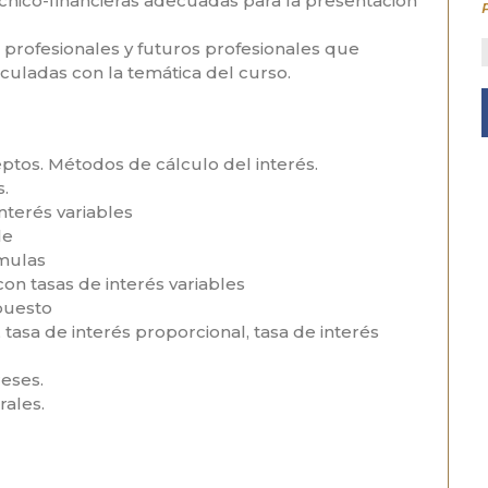
écnico-financieras adecuadas para la presentación
 profesionales y futuros profesionales que
nculadas con la temática del curso.
eptos. Métodos de cálculo del interés.
s.
nterés variables
le
rmulas
on tasas de interés variables
puesto
 tasa de interés proporcional, tasa de interés
reses.
rales.