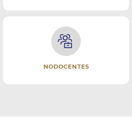
Formación Docente
Informe Anual
Concurso Docente
Carrera Docente
Guía de Trámites
NODOCENTES