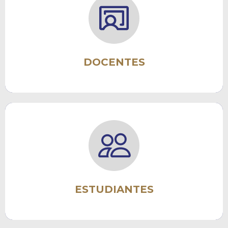
Formación Docente
Informe Anual
Concurso Docente
Carrera Docente
Guía de Trámites
DOCENTES
Tutorías
Becas y Pansantías
Reinscripción
Readmisión
Guía de Trámites
ESTUDIANTES