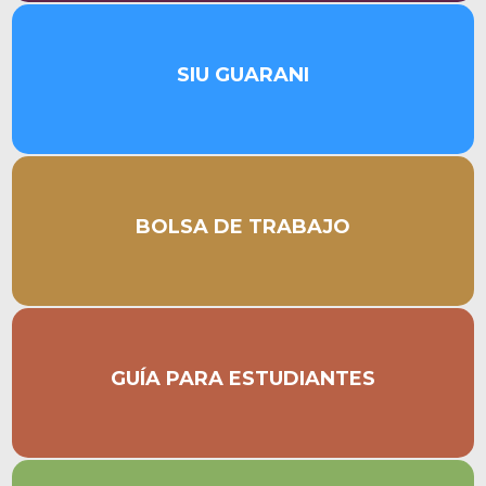
SIU GUARANI
Acceso al sistema SIU Guaraní versión 3
BOLSA DE TRABAJO
¿Querés trabajar con nosotros?
GUÍA PARA ESTUDIANTES
Completa guía de trámites para estudiantes