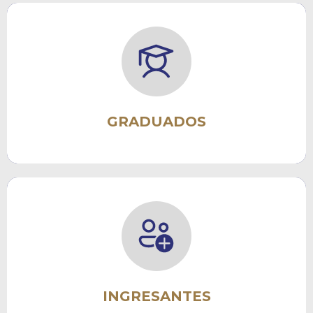
Gestión de Diplomas
Bolsa de Trabajo
Oferta de Posgrado
Convocatorias
GRADUADOS
Carreras de Grado
Programa de Ambientación
Mayores de 25 años
Consultas
INGRESANTES