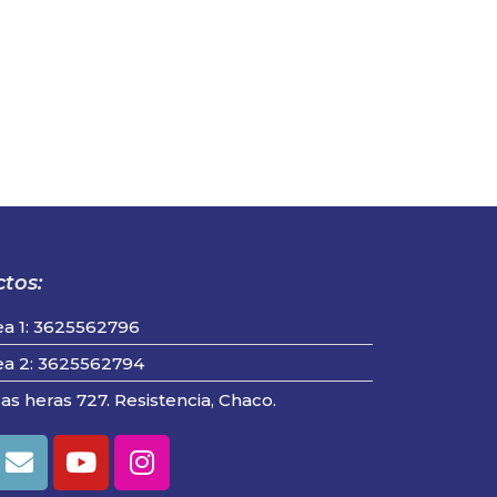
tos:
ea 1: 3625562796
ea 2: 3625562794
las heras 727. Resistencia, Chaco.