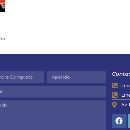
ión
n
Contac
Lín
Lín
Av. 