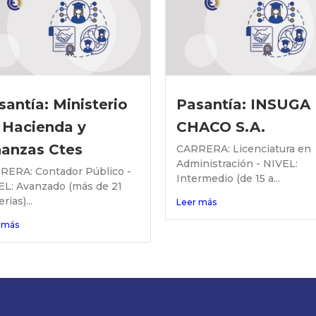
santía: Ministerio
Pasantía: INSUGA
 Hacienda y
CHACO S.A.
nanzas Ctes
CARRERA: Licenciatura en
Administración - NIVEL:
RERA: Contador Público -
Intermedio (de 15 a...
EL: Avanzado (más de 21
rias)...
Leer más
 más