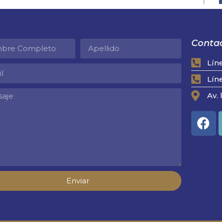
Contac
Lín
Lín
Av. 
Enviar