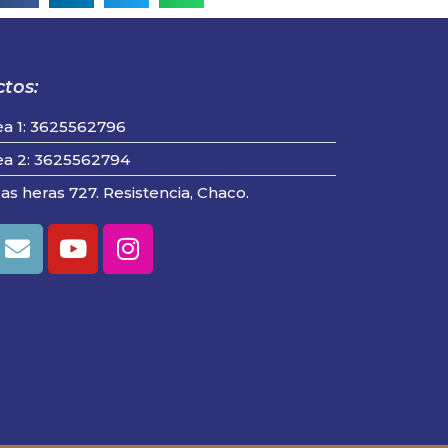
tos:
ea 1: 3625562796
ea 2: 3625562794
las heras 727. Resistencia, Chaco.