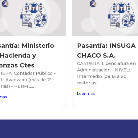
antía: Ministerio
Pasantía: INSUGA
 Hacienda y
CHACO S.A.
CARRERA: Licenciatura en
anzas Ctes
Administración - NIVEL:
ERA: Contador Público -
Intermedio (de 15 a 20
L: Avanzado (más de 21
materias)...
ias) - PERFIL...
Leer más
 más