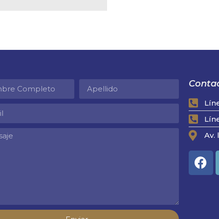
Contac
Lín
Lín
Av. 