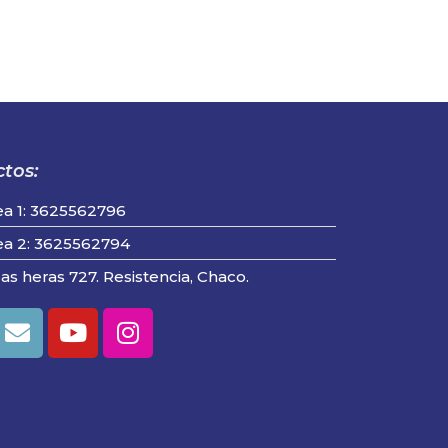
tos:
ea 1: 3625562796
ea 2: 3625562794
las heras 727. Resistencia, Chaco.