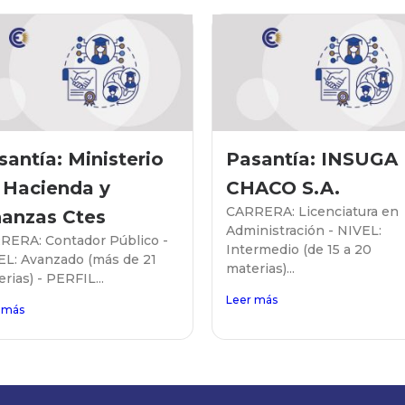
santía: Ministerio
Pasantía: INSUGA
 Hacienda y
CHACO S.A.
CARRERA: Licenciatura en
nanzas Ctes
Administración - NIVEL:
RERA: Contador Público -
Intermedio (de 15 a 20
EL: Avanzado (más de 21
materias)...
rias) - PERFIL...
Leer más
 más