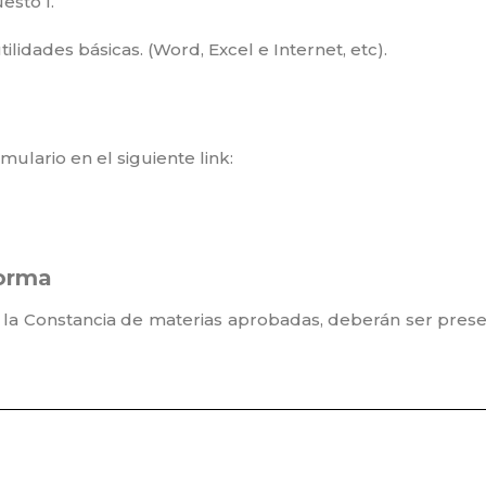
esto I.
lidades básicas. (Word, Excel e Internet, etc).
lario en el siguiente link:⁣
forma
r y la Constancia de materias aprobadas, deberán ser pr