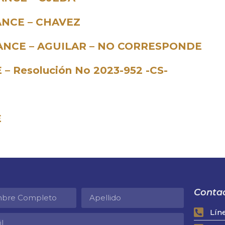
ANCE – CHAVEZ
VANCE – AGUILAR – NO CORRESPONDE
 – Resolución No 2023-952 -CS-
E
Contac
Lín