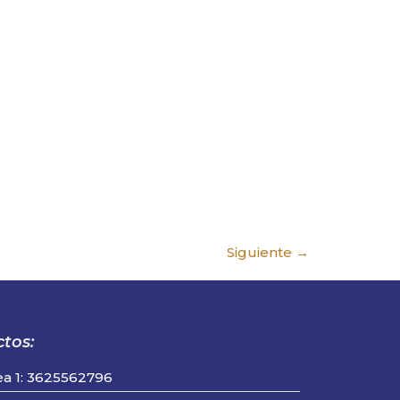
Siguiente
→
tos:
ea 1: 3625562796