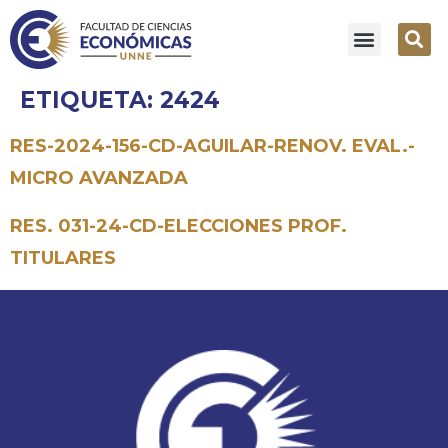
ETIQUETA:
2424
RES-2024-156-CD-AGUILAR-RENOV. EVAL.-
MICRO AVANZADA
RES. 031-24-CD-ELECCIONES PROF.
TITULARES