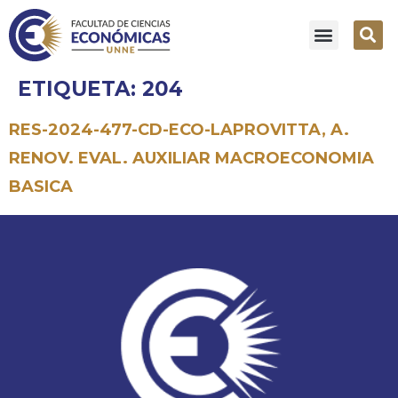
ETIQUETA:
204
RES-2024-477-CD-ECO-LAPROVITTA, A.
RENOV. EVAL. AUXILIAR MACROECONOMIA
BASICA