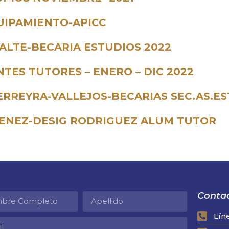
QUIPAMIENTO-APICC
JALTE-BECARIA ESTUDIOS 2022
NTES TUTORES – ENERO – DIC 2022
ERREYRA-VALLEJOS-BECARIAS SEC.AS.ES
IMENEZ-DESIG RODRIGUEZ ALUM TUTOR
Contac
Lín