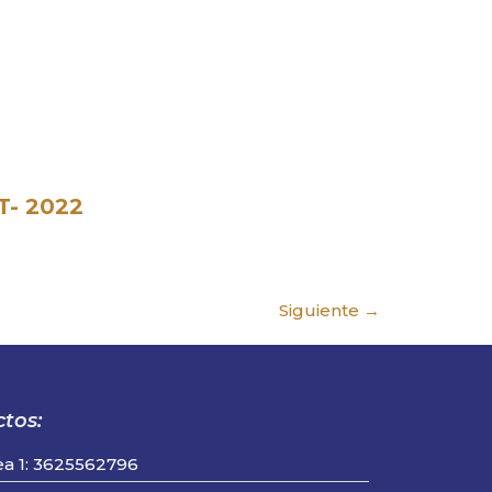
T- 2022
Siguiente
→
tos:
ea 1: 3625562796