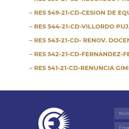
– RES 549-21-CD-CESION DE E
– RES 544-21-CD-VILLORDO PU
– RES 543-21-CD- RENOV. DOCE
– RES 542-21-CD-FERNANDEZ-F
– RES 541-21-CD-RENUNCIA G