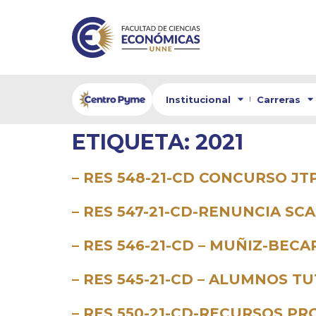
Institucional
Carreras
ETIQUETA:
2021
– RES 548-21-CD CONCURSO J
– RES 547-21-CD-RENUNCIA S
– RES 546-21-CD – MUÑIZ-BECA
– RES 545-21-CD – ALUMNOS T
– RES 550-21-CD-RECURSOS PR