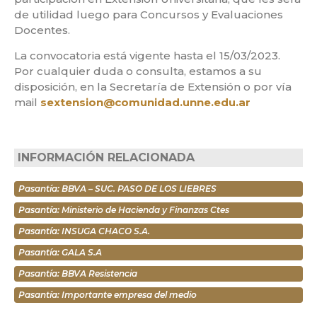
de utilidad luego para Concursos y Evaluaciones
Docentes.
La convocatoria está vigente hasta el 15/03/2023.
Por cualquier duda o consulta, estamos a su
disposición, en la Secretaría de Extensión o por vía
mail
sextension@comunidad.unne.edu.ar
INFORMACIÓN RELACIONADA
Pasantía: BBVA – SUC. PASO DE LOS LIEBRES
Pasantía: Ministerio de Hacienda y Finanzas Ctes
Pasantía: INSUGA CHACO S.A.
Pasantía: GALA S.A
Pasantía: BBVA Resistencia
Pasantía: Importante empresa del medio