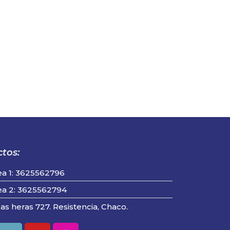
tos:
ea 1: 3625562796
ea 2: 3625562794
las heras 727. Resistencia, Chaco.