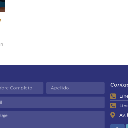
a
on
Contac
Lín
Lín
Av. 